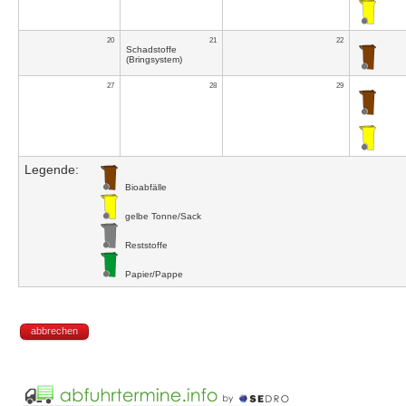
20
21
22
Schadstoffe
(Bringsystem)
27
28
29
Legende:
Bioabfälle
gelbe Tonne/Sack
Reststoffe
Papier/Pappe
abbrechen