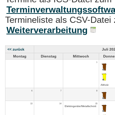
Terminverwaltungssoftwa
Termineliste als CSV-Datei 
Weiterverarbeitung
<< zurück
Juli 20
Montag
Dienstag
Mittwoch
Donne
1
Altholz
6
7
8
13
14
15
Elektrogeräte/Metallschrott