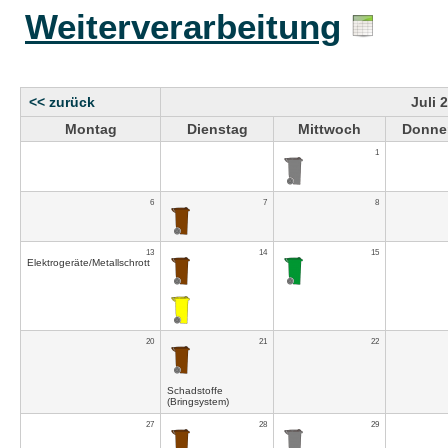
Weiterverarbeitung
<< zurück
Juli 
Montag
Dienstag
Mittwoch
Donne
1
6
7
8
13
14
15
Elektrogeräte/Metallschrott
20
21
22
Schadstoffe
(Bringsystem)
27
28
29