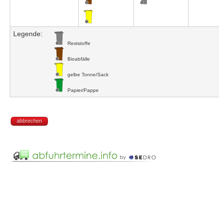
Legende:
Reststoffe
Bioabfälle
gelbe Tonne/Sack
Papier/Pappe
abbrechen