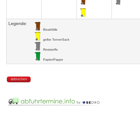
Legende:
Bioabfälle
gelbe Tonne/Sack
Reststoffe
Papier/Pappe
abbrechen