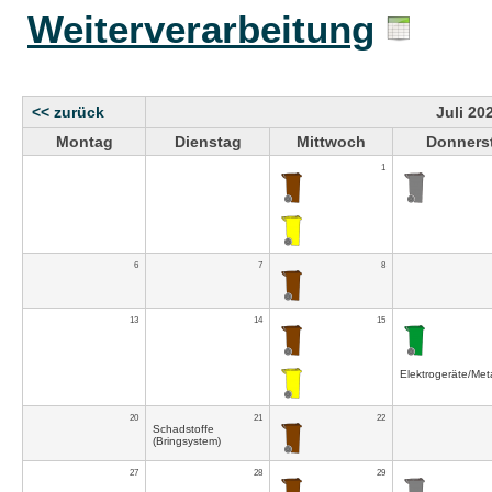
Weiterverarbeitung
<< zurück
Juli 20
Montag
Dienstag
Mittwoch
Donners
1
6
7
8
13
14
15
Elektrogeräte/Meta
20
21
22
Schadstoffe
(Bringsystem)
27
28
29