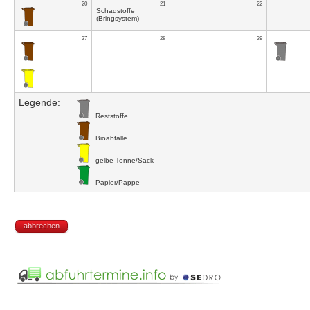
20
21
22
Schadstoffe
(Bringsystem)
27
28
29
Legende:
Reststoffe
Bioabfälle
gelbe Tonne/Sack
Papier/Pappe
abbrechen