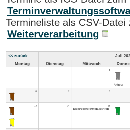
Terminverwaltungssoftwa
Termineliste als CSV-Datei 
Weiterverarbeitung
<< zurück
Juli 20
Montag
Dienstag
Mittwoch
Donne
1
Altholz
6
7
8
13
14
15
Elektrogeräte/Metallschrott