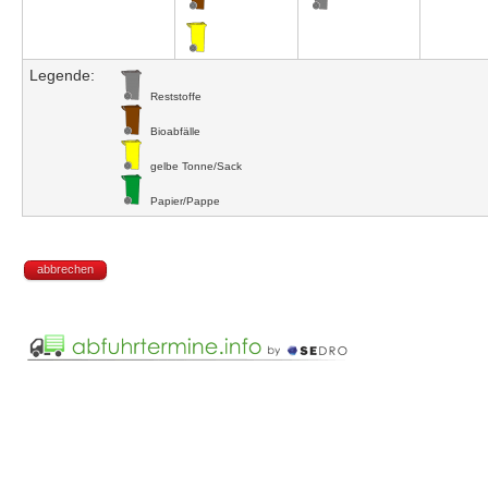
Legende:
Reststoffe
Bioabfälle
gelbe Tonne/Sack
Papier/Pappe
abbrechen