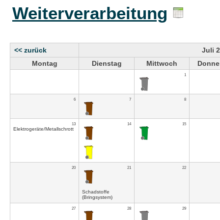
Weiterverarbeitung
<< zurück
Juli 
Montag
Dienstag
Mittwoch
Donne
1
6
7
8
13
14
15
Elektrogeräte/Metallschrott
20
21
22
Schadstoffe
(Bringsystem)
27
28
29