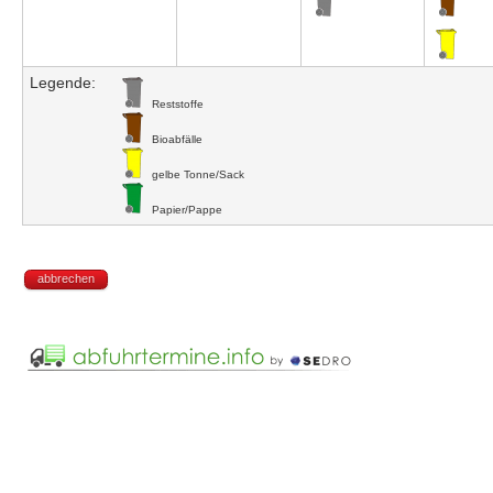
Legende:
Reststoffe
Bioabfälle
gelbe Tonne/Sack
Papier/Pappe
abbrechen