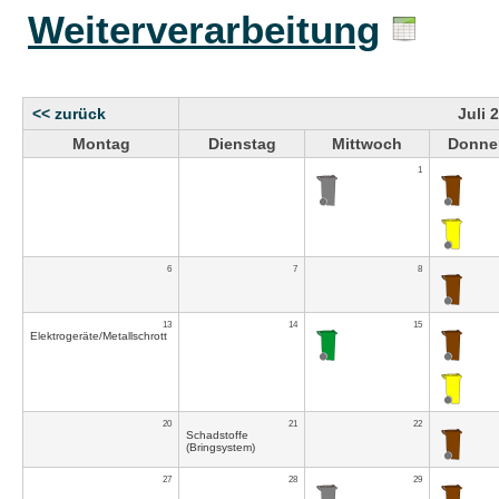
Weiterverarbeitung
<< zurück
Juli 
Montag
Dienstag
Mittwoch
Donne
1
6
7
8
13
14
15
Elektrogeräte/Metallschrott
20
21
22
Schadstoffe
(Bringsystem)
27
28
29