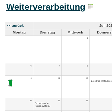
Weiterverarbeitung
<< zurück
Juli 20
Montag
Dienstag
Mittwoch
Donners
1
6
7
8
13
14
15
Elektrogeräte/Meta
20
21
22
Schadstoffe
(Bringsystem)