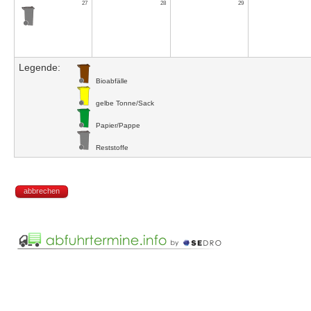
27
28
29
Legende:
Bioabfälle
gelbe Tonne/Sack
Papier/Pappe
Reststoffe
abbrechen