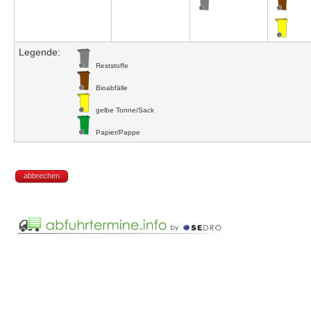
Legende:
Reststoffe
Bioabfälle
gelbe Tonne/Sack
Papier/Pappe
abbrechen