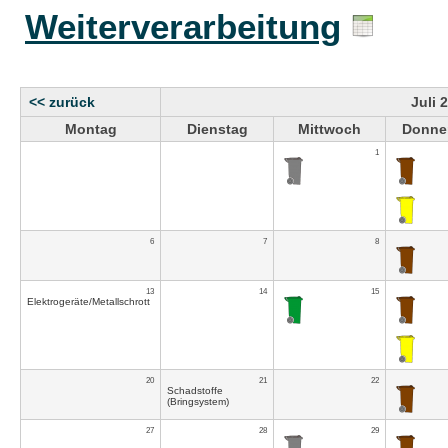
Weiterverarbeitung
<< zurück
Juli 
Montag
Dienstag
Mittwoch
Donne
1
6
7
8
13
14
15
Elektrogeräte/Metallschrott
20
21
22
Schadstoffe
(Bringsystem)
27
28
29