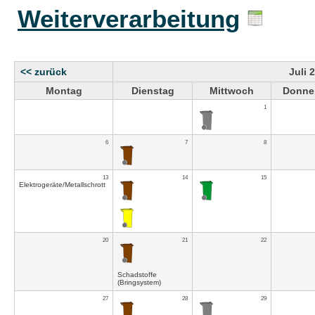
Weiterverarbeitung
<< zurück
Juli 
Montag
Dienstag
Mittwoch
Donne
1
6
7
8
13
14
15
Elektrogeräte/Metallschrott
20
21
22
Schadstoffe
(Bringsystem)
27
28
29