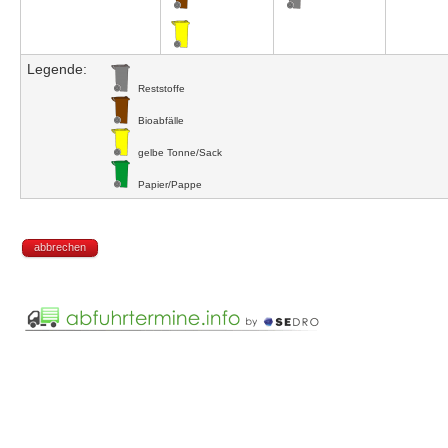
Legende:
Reststoffe
Bioabfälle
gelbe Tonne/Sack
Papier/Pappe
abbrechen