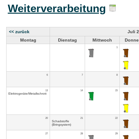
Weiterverarbeitung
<< zurück
Juli 
Montag
Dienstag
Mittwoch
Donne
1
6
7
8
13
14
15
Elektrogeräte/Metallschrott
20
21
22
Schadstoffe
(Bringsystem)
27
28
29