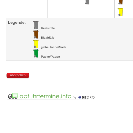
Legende:
Reststoffe
Bioabfälle
gelbe Tonne/Sack
Papier/Pappe
abbrechen