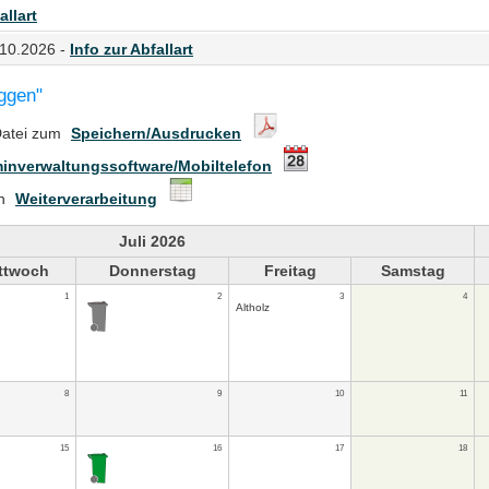
allart
.10.2026 -
Info zur Abfallart
ggen"
Datei zum
Speichern/Ausdrucken
inverwaltungssoftware/Mobiltelefon
en
Weiterverarbeitung
Juli 2026
ttwoch
Donnerstag
Freitag
Samstag
1
2
3
4
Altholz
8
9
10
11
15
16
17
18