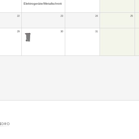
Elektrogeräte/Metallschrott
22
23
24
25
29
30
31