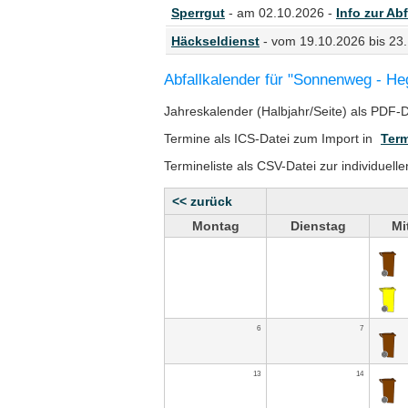
Sperrgut
- am 02.10.2026 -
Info zur Abf
Häckseldienst
- vom 19.10.2026 bis 23
Abfallkalender für "Sonnenweg - He
Jahreskalender (Halbjahr/Seite) als PDF-
Termine als ICS-Datei zum Import in
Term
Termineliste als CSV-Datei zur individuell
<< zurück
Montag
Dienstag
Mi
6
7
13
14