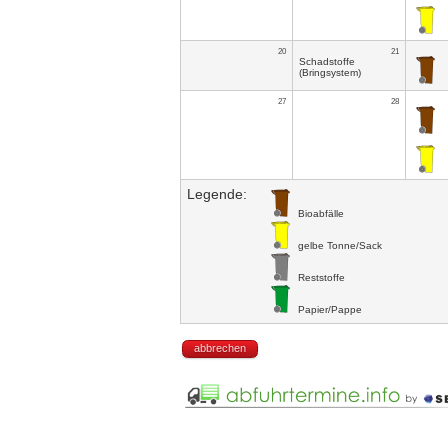
20
21
Schadstoffe
(Bringsystem)
27
28
Legende:
Bioabfälle
gelbe Tonne/Sack
Reststoffe
Papier/Pappe
abbrechen