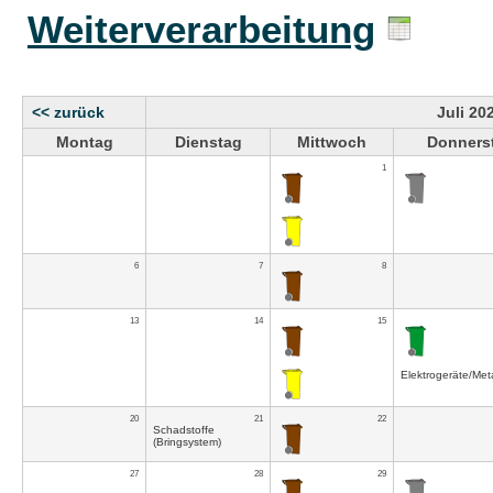
Weiterverarbeitung
<< zurück
Juli 20
Montag
Dienstag
Mittwoch
Donners
1
6
7
8
13
14
15
Elektrogeräte/Meta
20
21
22
Schadstoffe
(Bringsystem)
27
28
29