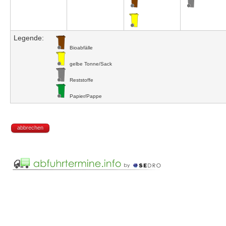
Legende:
Bioabfälle
gelbe Tonne/Sack
Reststoffe
Papier/Pappe
abbrechen