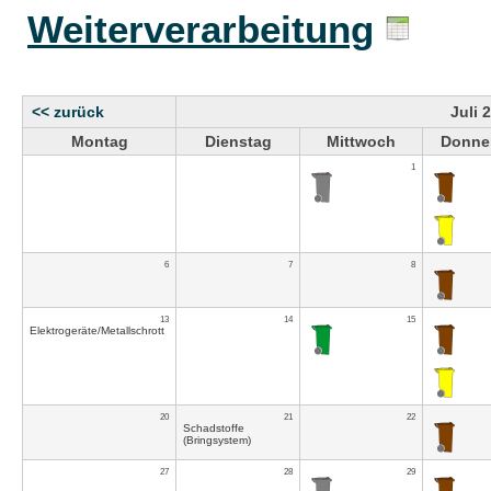
Weiterverarbeitung
<< zurück
Juli 
Montag
Dienstag
Mittwoch
Donne
1
6
7
8
13
14
15
Elektrogeräte/Metallschrott
20
21
22
Schadstoffe
(Bringsystem)
27
28
29