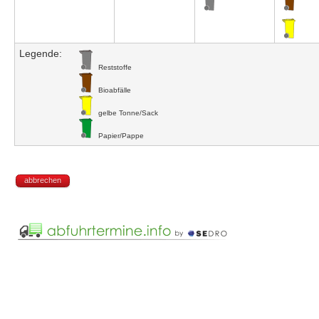
Legende:
Reststoffe
Bioabfälle
gelbe Tonne/Sack
Papier/Pappe
abbrechen