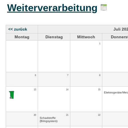
Weiterverarbeitung
<< zurück
Juli 20
Montag
Dienstag
Mittwoch
Donners
1
6
7
8
13
14
15
Elektrogeräte/Meta
20
21
22
Schadstoffe
(Bringsystem)