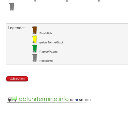
27
28
29
Legende:
Bioabfälle
gelbe Tonne/Sack
Papier/Pappe
Reststoffe
abbrechen