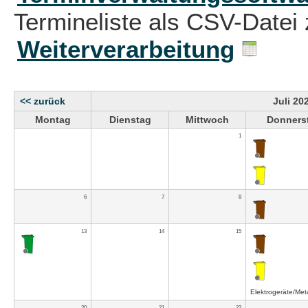
Termineliste als CSV-Datei 
Weiterverarbeitung
<< zurück
Juli 20
Montag
Dienstag
Mittwoch
Donners
1
6
7
8
13
14
15
Elektrogeräte/Meta
20
21
22