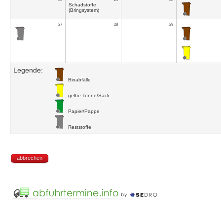
Schadstoffe
(Bringsystem)
27
28
29
Legende:
Bioabfälle
gelbe Tonne/Sack
Papier/Pappe
Reststoffe
abbrechen