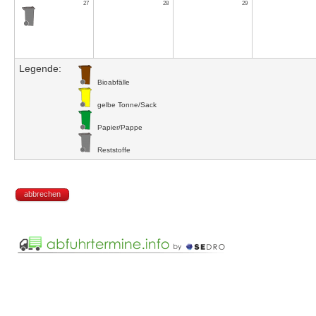
27
28
29
Legende:
Bioabfälle
gelbe Tonne/Sack
Papier/Pappe
Reststoffe
abbrechen