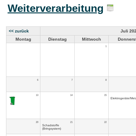
Weiterverarbeitung
<< zurück
Juli 20
Montag
Dienstag
Mittwoch
Donners
1
6
7
8
13
14
15
Elektrogeräte/Meta
20
21
22
Schadstoffe
(Bringsystem)