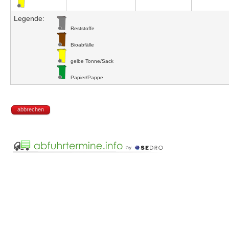
Legende:
Reststoffe
Bioabfälle
gelbe Tonne/Sack
Papier/Pappe
abbrechen