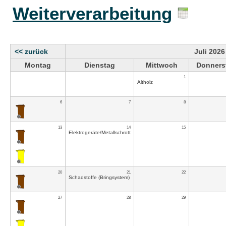
Weiterverarbeitung
<< zurück
Juli 2026
Montag
Dienstag
Mittwoch
Donners
1
Altholz
6
7
8
13
14
15
Elektrogeräte/Metallschrott
20
21
22
Schadstoffe (Bringsystem)
27
28
29