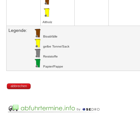
Altholz
Legende:
Bioabfälle
gelbe Tonne/Sack
Reststoffe
Papier/Pappe
abbrechen