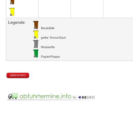
Legende:
Bioabfälle
gelbe Tonne/Sack
Reststoffe
Papier/Pappe
abbrechen