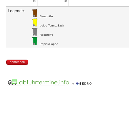
29
30
Legende:
Bioabfälle
gelbe Tonne/Sack
Reststoffe
Papier/Pappe
abbrechen