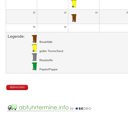
22
23
24
2
29
30
Legende:
Bioabfälle
gelbe Tonne/Sack
Reststoffe
Papier/Pappe
abbrechen