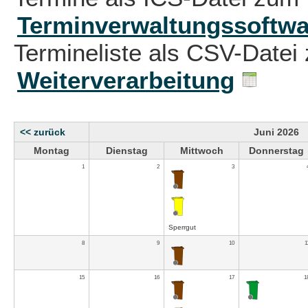
Terminverwaltungssoftwa
Termineliste als CSV-Datei 
Weiterverarbeitung
<< zurück
Juni 2026
Montag
Dienstag
Mittwoch
Donnerstag
1
2
3
Sperrgut
8
9
10
1
15
16
17
1