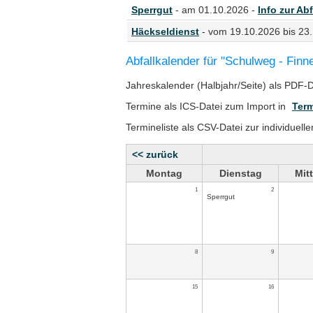
Sperrgut
- am 01.10.2026 -
Info zur Abf
Häckseldienst
- vom 19.10.2026 bis 23
Abfallkalender für "Schulweg - Finn
Jahreskalender (Halbjahr/Seite) als PDF-
Termine als ICS-Datei zum Import in
Term
Termineliste als CSV-Datei zur individuell
<< zurück
Montag
Dienstag
Mit
1
2
Sperrgut
8
9
15
16