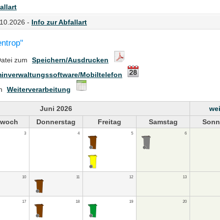
allart
.10.2026 -
Info zur Abfallart
entrop"
Datei zum
Speichern/Ausdrucken
inverwaltungssoftware/Mobiltelefon
en
Weiterverarbeitung
Juni 2026
wei
twoch
Donnerstag
Freitag
Samstag
Sonn
3
4
5
6
10
11
12
13
17
18
19
20