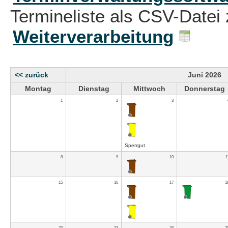
Termineliste als CSV-Datei 
Weiterverarbeitung
<< zurück
Juni 2026
Montag
Dienstag
Mittwoch
Donnerstag
1
2
3
Sperrgut
8
9
10
1
15
16
17
1
22
23
24
2