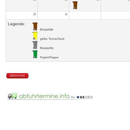
29
30
Legende:
Bioabfälle
gelbe Tonne/Sack
Reststoffe
Papier/Pappe
abbrechen