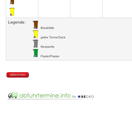
Legende:
Bioabfälle
gelbe Tonne/Sack
Reststoffe
Papier/Pappe
abbrechen