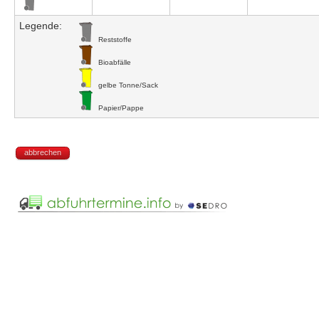
Legende:
Reststoffe
Bioabfälle
gelbe Tonne/Sack
Papier/Pappe
abbrechen