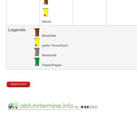
Altholz
Legende:
Bioabfälle
gelbe Tonne/Sack
Reststoffe
Papier/Pappe
abbrechen