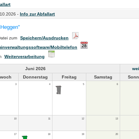
allart
.10.2026 -
Info zur Abfallart
- Heggen"
Datei zum
Speichern/Ausdrucken
inverwaltungssoftware/Mobiltelefon
en
Weiterverarbeitung
Juni 2026
wei
twoch
Donnerstag
Freitag
Samstag
Sonn
3
4
5
6
10
11
12
13
17
18
19
20