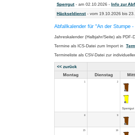
Sperrgut
- am 02.10.2026 -
Info zur Abf
Häckseldienst
- vom 19.10.2026 bis 23
Abfallkalender für "An der Stumpe 
Jahreskalender (Halbjahr/Seite) als PDF-
Termine als ICS-Datei zum Import in
Term
Termineliste als CSV-Datei zur individuell
<< zurück
Montag
Dienstag
Mit
1
2
Sperrgut
8
9
15
16