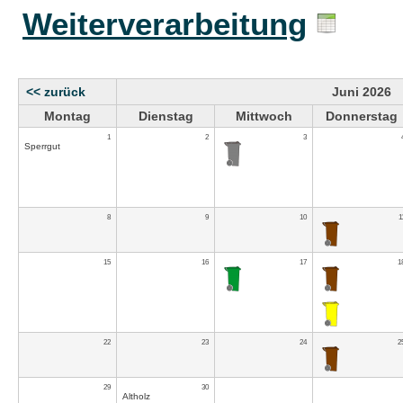
Weiterverarbeitung
<< zurück
Juni 2026
Montag
Dienstag
Mittwoch
Donnerstag
1
2
3
Sperrgut
8
9
10
1
15
16
17
1
22
23
24
2
29
30
Altholz