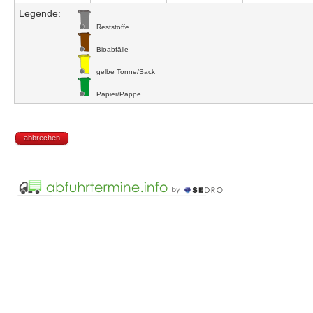
Legende:
Reststoffe
Bioabfälle
gelbe Tonne/Sack
Papier/Pappe
abbrechen