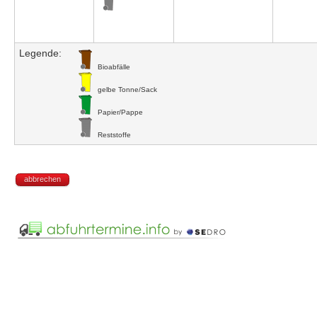
Legende:
Bioabfälle
gelbe Tonne/Sack
Papier/Pappe
Reststoffe
abbrechen