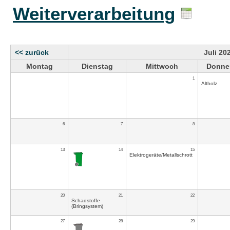
Weiterverarbeitung
<< zurück
Juli 20
Montag
Dienstag
Mittwoch
Donne
1
Altholz
6
7
8
13
14
15
Elektrogeräte/Metallschrott
20
21
22
Schadstoffe
(Bringsystem)
27
28
29