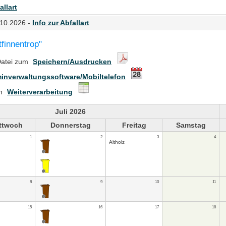
allart
.10.2026 -
Info zur Abfallart
tfinnentrop"
Datei zum
Speichern/Ausdrucken
inverwaltungssoftware/Mobiltelefon
en
Weiterverarbeitung
Juli 2026
ttwoch
Donnerstag
Freitag
Samstag
1
2
3
4
Altholz
8
9
10
11
15
16
17
18