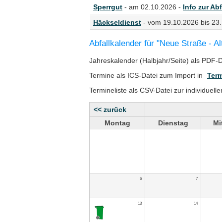
Sperrgut
- am 02.10.2026 -
Info zur Abf
Häckseldienst
- vom 19.10.2026 bis 23
Abfallkalender für "Neue Straße - Al
Jahreskalender (Halbjahr/Seite) als PDF-
Termine als ICS-Datei zum Import in
Term
Termineliste als CSV-Datei zur individuell
<< zurück
Montag
Dienstag
Mi
6
7
13
14