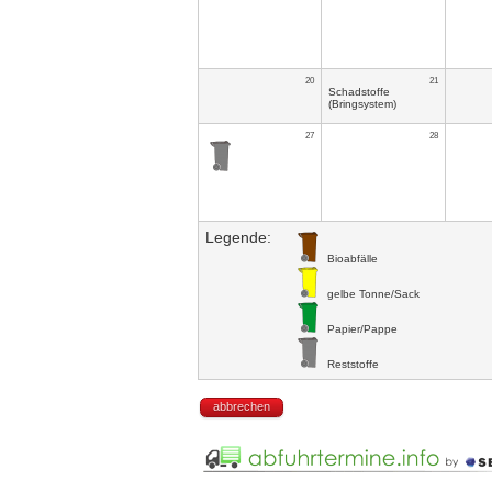
20
21
Schadstoffe
(Bringsystem)
27
28
Legende:
Bioabfälle
gelbe Tonne/Sack
Papier/Pappe
Reststoffe
abbrechen