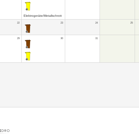
Elektrogeräte/Metallschrott
22
23
24
25
29
30
31