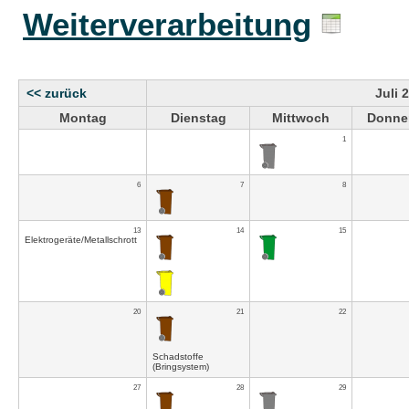
Weiterverarbeitung
<< zurück
Juli 
Montag
Dienstag
Mittwoch
Donne
1
6
7
8
13
14
15
Elektrogeräte/Metallschrott
20
21
22
Schadstoffe
(Bringsystem)
27
28
29