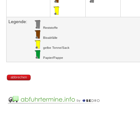
Legende:
Reststoffe
Bioabfälle
gelbe Tonne/Sack
Papier/Pappe
abbrechen