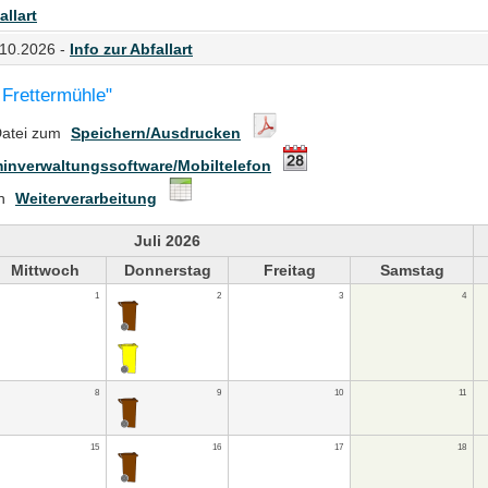
allart
.10.2026 -
Info zur Abfallart
 Frettermühle"
Datei zum
Speichern/Ausdrucken
inverwaltungssoftware/Mobiltelefon
en
Weiterverarbeitung
Juli 2026
Mittwoch
Donnerstag
Freitag
Samstag
1
2
3
4
8
9
10
11
15
16
17
18