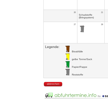
20
21
Schadstoffe
(Bringsystem)
27
28
Legende:
Bioabfälle
gelbe Tonne/Sack
Papier/Pappe
Reststoffe
abbrechen