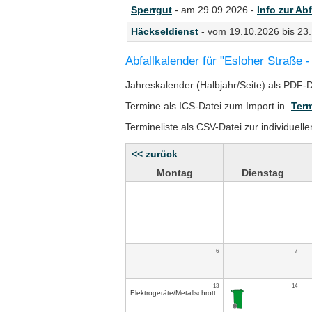
Sperrgut
- am 29.09.2026 -
Info zur Abf
Häckseldienst
- vom 19.10.2026 bis 23
Abfallkalender für "Esloher Straße -
Jahreskalender (Halbjahr/Seite) als PDF-
Termine als ICS-Datei zum Import in
Term
Termineliste als CSV-Datei zur individuell
<< zurück
Montag
Dienstag
6
7
13
14
Elektrogeräte/Metallschrott