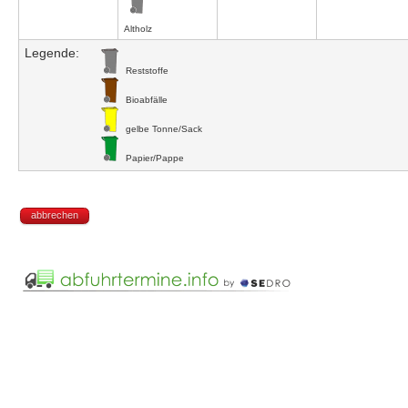
Altholz
Legende:
Reststoffe
Bioabfälle
gelbe Tonne/Sack
Papier/Pappe
abbrechen